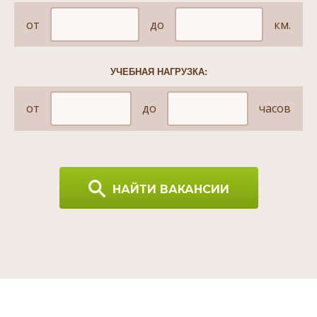
от
до
км.
УЧЕБНАЯ НАГРУЗКА:
от
до
часов
НАЙТИ ВАКАНСИИ