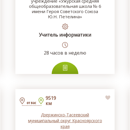
учреждение «Ужурская средняя
общеобразовательная школа № 6
имени Героя Советского Союза
Ю.Н. Петелина»
Учитель информатики
28
часов в неделю
9519
км
Дзержинско-Тасеевский
муниципальный округ Красноярского
края